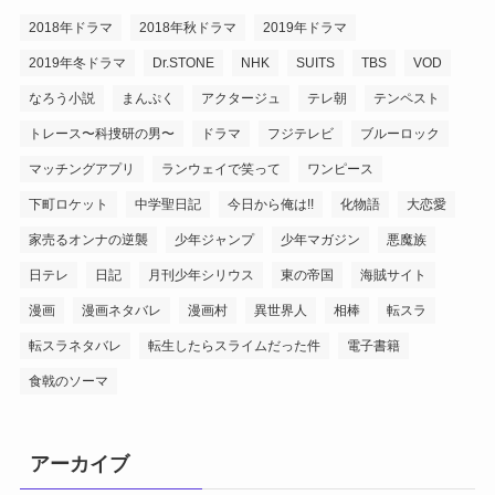
2018年ドラマ
2018年秋ドラマ
2019年ドラマ
2019年冬ドラマ
Dr.STONE
NHK
SUITS
TBS
VOD
なろう小説
まんぷく
アクタージュ
テレ朝
テンペスト
トレース〜科捜研の男〜
ドラマ
フジテレビ
ブルーロック
マッチングアプリ
ランウェイで笑って
ワンピース
下町ロケット
中学聖日記
今日から俺は!!
化物語
大恋愛
家売るオンナの逆襲
少年ジャンプ
少年マガジン
悪魔族
日テレ
日記
月刊少年シリウス
東の帝国
海賊サイト
漫画
漫画ネタバレ
漫画村
異世界人
相棒
転スラ
転スラネタバレ
転生したらスライムだった件
電子書籍
食戟のソーマ
アーカイブ