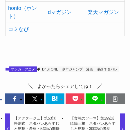
honto（ホン
dマガジン
楽天マガジン
ト）
コミなび
マンガ・アニメ
Dr.STONE
少年ジャンプ
漫画
漫画ネタバレ
よかったらシェアしてね！
【アクタージュ】第53話
【食戟のソーマ】第299話
告別式 ネタバレあらすじ
陰陽互根 ネタバレあらす
と感想・考察・54話の期待
じと感想・300話の考察