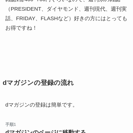
FLASH、週刊ダイヤモンド、週刊東洋経済、週刊
（PRESIDENT、ダイヤモンド、週刊現代、週刊実
エコノミスト、Pen、BRUTUS、つり情報、
話、FRIDAY、FLASHなど）好きの方にはとっても
Seventeen、Domani、STORY、婦人画報、家庭
お得ですね！
画報、CG(CAR GRAPHIC)、週刊朝日、サンデー
毎日、ニューズウィーク日本版、週刊SPA！、週
刊女性、週刊アスキー、オレンジページ、サンキ
ュ！、週刊新潮、anan、週刊ゴルフダイジェス
ト、週刊パーゴルフ、週刊Gallop、週刊 東京ウォ
ーカー＋、家電批評、週刊文春、女性自身、週刊
dマガジンの登録の流れ
ファミ通、週刊ベースボール、週刊プロレス、ア
ルバトロス・ビュー、Hot-Dog PRESS、週刊ザテ
レビジョン PLUS、FRIDAY、女性セブン、日経
dマガジンの登録は簡単です。
マネー、ワイン王国、PRESIDENT、COURRiER
Japon、MEN’S EX、LEE、VERY、Precious、
手順1
etc.
dマガジンのページに移動する