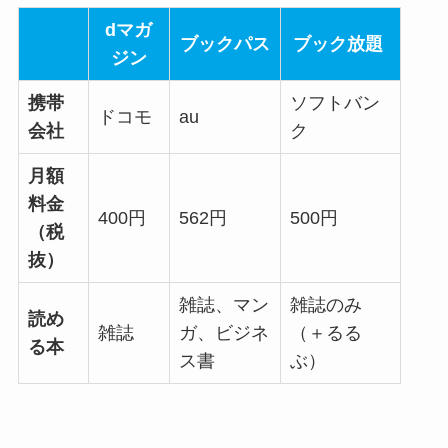
dマガ
ブックパス
ブック放題
ジン
携帯
ソフトバン
ドコモ
au
会社
ク
月額
料金
400円
562円
500円
（税
抜）
雑誌、マン
雑誌のみ
読め
雑誌
ガ、ビジネ
（＋るる
る本
ス書
ぶ）