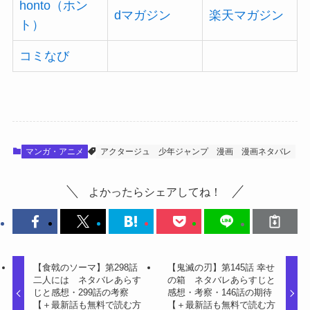
honto（ホン
dマガジン
楽天マガジン
ト）
コミなび
マンガ・アニメ
アクタージュ
少年ジャンプ
漫画
漫画ネタバレ
よかったらシェアしてね！
【食戟のソーマ】第298話
【鬼滅の刃】第145話 幸せ
二人には ネタバレあらす
の箱 ネタバレあらすじと
じと感想・299話の考察
感想・考察・146話の期待
【＋最新話も無料で読む方
【＋最新話も無料で読む方