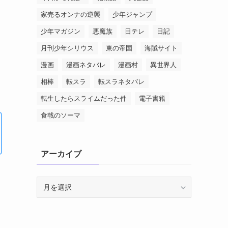
家売るオンナの逆襲
少年ジャンプ
少年マガジン
悪魔族
日テレ
日記
月刊少年シリウス
東の帝国
海賊サイト
漫画
漫画ネタバレ
漫画村
異世界人
相棒
転スラ
転スラネタバレ
転生したらスライムだった件
電子書籍
食戟のソーマ
アーカイブ
ア
ー
カ
イ
ブ