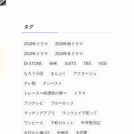
タグ
2018年ドラマ
2018年秋ドラマ
2019年ドラマ
2019年冬ドラマ
Dr.STONE
NHK
SUITS
TBS
VOD
なろう小説
まんぷく
アクタージュ
テレ朝
テンペスト
トレース〜科捜研の男〜
ドラマ
フジテレビ
ブルーロック
マッチングアプリ
ランウェイで笑って
ワンピース
下町ロケット
中学聖日記
ま
今日から俺は!!
化物語
大恋愛