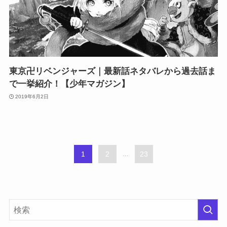
東京卍リベンジャーズ｜最新話ネタバレから過去話ま
で一挙紹介！【少年マガジン】
2019年6月2日
1
2
...
23