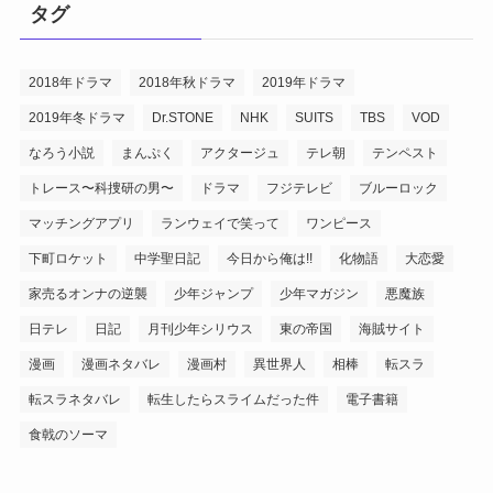
タグ
2018年ドラマ
2018年秋ドラマ
2019年ドラマ
2019年冬ドラマ
Dr.STONE
NHK
SUITS
TBS
VOD
なろう小説
まんぷく
アクタージュ
テレ朝
テンペスト
トレース〜科捜研の男〜
ドラマ
フジテレビ
ブルーロック
マッチングアプリ
ランウェイで笑って
ワンピース
下町ロケット
中学聖日記
今日から俺は!!
化物語
大恋愛
家売るオンナの逆襲
少年ジャンプ
少年マガジン
悪魔族
日テレ
日記
月刊少年シリウス
東の帝国
海賊サイト
漫画
漫画ネタバレ
漫画村
異世界人
相棒
転スラ
転スラネタバレ
転生したらスライムだった件
電子書籍
食戟のソーマ