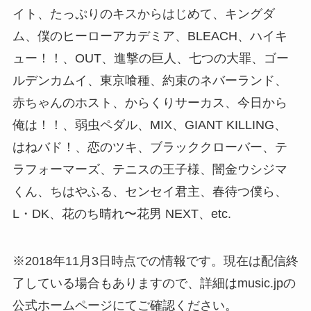
イト、たっぷりのキスからはじめて、キングダ
ム、僕のヒーローアカデミア、BLEACH、ハイキ
ュー！！、OUT、進撃の巨人、七つの大罪、ゴー
ルデンカムイ、東京喰種、約束のネバーランド、
赤ちゃんのホスト、からくりサーカス、今日から
俺は！！、弱虫ペダル、MIX、GIANT KILLING、
はねバド！、恋のツキ、ブラッククローバー、テ
ラフォーマーズ、テニスの王子様、闇金ウシジマ
くん、ちはやふる、センセイ君主、春待つ僕ら、
L・DK、花のち晴れ〜花男 NEXT、etc.
※2018年11月3日時点での情報です。現在は配信終
了している場合もありますので、詳細はmusic.jpの
公式ホームページにてご確認ください。