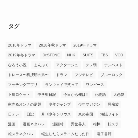
タグ
2018年ドラマ
2018年秋ドラマ
2019年ドラマ
2019年冬ドラマ
Dr.STONE
NHK
SUITS
TBS
VOD
なろう小説
まんぷく
アクタージュ
テレ朝
テンペスト
トレース〜科捜研の男〜
ドラマ
フジテレビ
ブルーロック
マッチングアプリ
ランウェイで笑って
ワンピース
下町ロケット
中学聖日記
今日から俺は!!
化物語
大恋愛
家売るオンナの逆襲
少年ジャンプ
少年マガジン
悪魔族
日テレ
日記
月刊少年シリウス
東の帝国
海賊サイト
漫画
漫画ネタバレ
漫画村
異世界人
相棒
転スラ
転スラネタバレ
転生したらスライムだった件
電子書籍