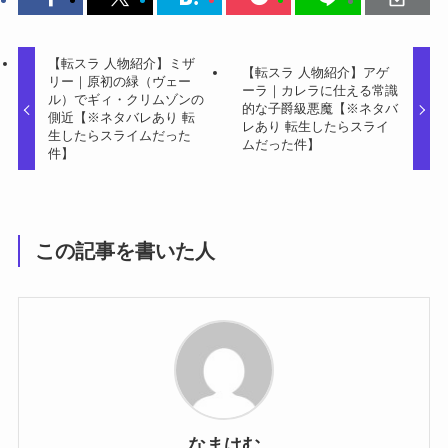
【転スラ 人物紹介】ミザ
【転スラ 人物紹介】アゲ
リー｜原初の緑（ヴェー
ーラ｜カレラに仕える常識
ル）でギィ・クリムゾンの
的な子爵級悪魔【※ネタバ
側近【※ネタバレあり 転
レあり 転生したらスライ
生したらスライムだった
ムだった件】
件】
この記事を書いた人
なまはむ