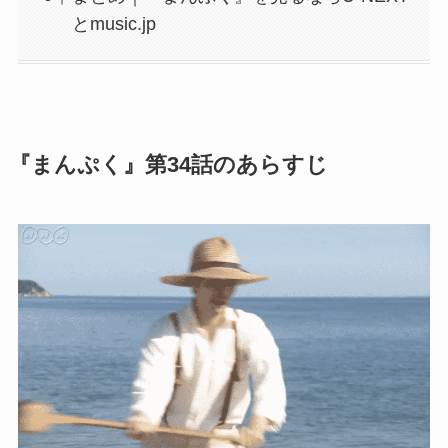
とmusic.jp
『まんぷく』第34話のあらすじ