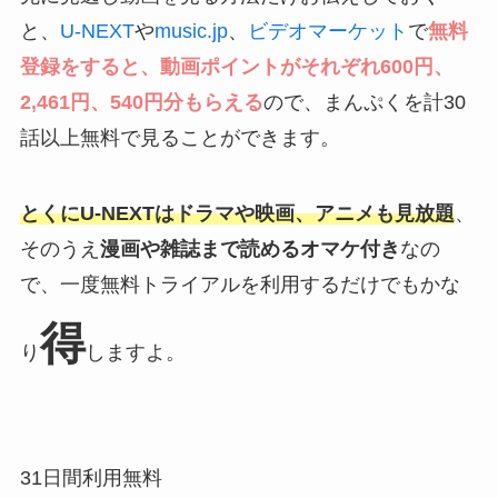
と、
U-NEXT
や
music.jp
、
ビデオマーケット
で
無料
登録をすると、動画ポイントがそれぞれ600円、
2,461円、540円分もらえる
ので、まんぷくを計30
話以上無料で見ることができます。
とくにU-NEXTはドラマや映画、アニメも見放題
、
そのうえ
漫画や雑誌まで読めるオマケ付き
なの
で、一度無料トライアルを利用するだけでもかな
得
り
しますよ。
31日間利用無料