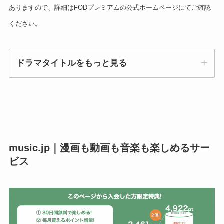
ありますので、詳細はFODプレミアムの公式ホームページにてご確認
ください。
ドラマタイトルをもっと見る
親不孝通りのドブ恋、ラブホ！、【BSフジ】警
視庁捜査資料管理室（仮）、SUITS／スーツ、さ
music.jp｜漫画も動画も音楽も楽しめるサー
くら心中、【東海テレビ】結婚相手は抽選で、こ
ビス
んな未来は聞いてない!!、【東海ﾃﾚﾋﾞ】7人の夫
―劇団ﾍﾗｸﾚｽの掟 Next Stag…、アカギ、Love or
Not 2、黄昏流星群～人生折り返し、恋をした
～、東京ラブストーリー、GAKUYA～開場は開演
の30分前です～、過ちスクランブル、【東海テレ