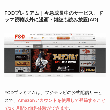
ラックスキャンダル、おっさんずラブ、孤独のグ
FODプレミアム｜今急成長中のサービス。ド
ルメ、文学処女、掟上今日子の備忘録、ゼロ 一
ラマ視聴以外に漫画・雑誌も読み放題[AD]
攫千金ゲーム、仮面ライダードライブ、ミス・シ
ャーロック、勇者ヨシヒコと悪霊の鍵、らんま
1/2、BAD BOYS J、都市伝説の女、深夜食堂、
TRICK、ハケンの品格、ゴッドタン、下町ロケッ
ト、35歳の高校生、ウォーキング・デッド、プリ
ズン・ブレイク、ゲーム・オブ・スローンズ、ク
リミナル・マインド、BONES、ゴシップガー
ル、24、SUITS、LOST、etc.
FODプレミアム
は、フジテレビの公式配信サービ
スで、
Amazonアカウントを使用して登録すること
で1ヶ月間の無料体験ができます
。