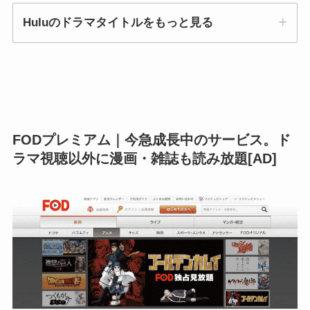
Huluのドラマタイトルをもっと見る
今日から俺は、獣になれない私たち、ドロ刑、ブ
ラックスキャンダル、おっさんずラブ、孤独のグ
FODプレミアム｜今急成長中のサービス。ド
ルメ、文学処女、掟上今日子の備忘録、ゼロ 一
ラマ視聴以外に漫画・雑誌も読み放題[AD]
攫千金ゲーム、仮面ライダードライブ、ミス・シ
ャーロック、勇者ヨシヒコと悪霊の鍵、らんま
1/2、BAD BOYS J、都市伝説の女、深夜食堂、
TRICK、ハケンの品格、ゴッドタン、下町ロケッ
ト、35歳の高校生、ウォーキング・デッド、プリ
ズン・ブレイク、ゲーム・オブ・スローンズ、ク
リミナル・マインド、BONES、ゴシップガー
ル、24、SUITS、LOST、etc.