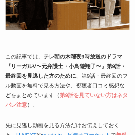
この記事では、
テレ朝の木曜夜9時放送のドラマ
『リーガルV〜元弁護士・小鳥遊翔子〜』第9話・
最終回を見逃した方のために
、第9話・最終回のフ
ル動画を無料で見る方法や、視聴者口コミ感想な
どをまとめています（
第9話を見ていない方はネタ
バレ注意
）。
先に見逃し動画を見る方法だけお伝えしておく
と、
U-NEXT
や
music.jp
、
ビデオマーケット
で
無料