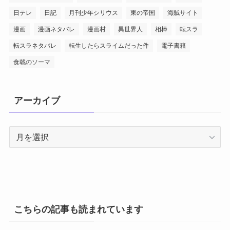
日テレ
日記
月刊少年シリウス
東の帝国
海賊サイト
漫画
漫画ネタバレ
漫画村
異世界人
相棒
転スラ
転スラネタバレ
転生したらスライムだった件
電子書籍
食戟のソーマ
アーカイブ
ア
ー
カ
イ
ブ
こちらの記事も読まれています