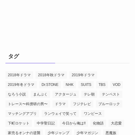
タグ
2018年ドラマ
2018年秋ドラマ
2019年ドラマ
2019年冬ドラマ
Dr.STONE
NHK
SUITS
TBS
VOD
なろう小説
まんぷく
アクタージュ
テレ朝
テンペスト
トレース〜科捜研の男〜
ドラマ
フジテレビ
ブルーロック
マッチングアプリ
ランウェイで笑って
ワンピース
下町ロケット
中学聖日記
今日から俺は!!
化物語
大恋愛
家売るオンナの逆襲
少年ジャンプ
少年マガジン
悪魔族