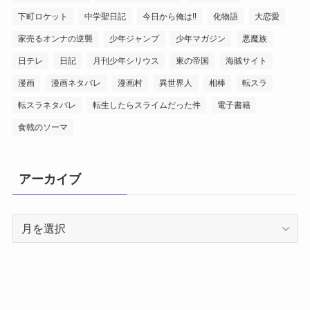
下町ロケット
中学聖日記
今日から俺は!!
化物語
大恋愛
家売るオンナの逆襲
少年ジャンプ
少年マガジン
悪魔族
日テレ
日記
月刊少年シリウス
東の帝国
海賊サイト
漫画
漫画ネタバレ
漫画村
異世界人
相棒
転スラ
転スラネタバレ
転生したらスライムだった件
電子書籍
食戟のソーマ
アーカイブ
ア
ー
カ
イ
ブ